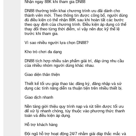
Nhận ngay 88K khi tham gia DN88
DN88 thường triển khai chương trình ưu đãi dành cho
thành viên mới. Theo thông tin được công bố, người dùng
đủ điều kiện có thể nhận 88K sau khi hoàn tất các bước
theo quy định của chương trình. Điều kiện áp dụng có thể
thay đổi theo từng thời điểm, vì vậy nên đọc kỹ thể lệ
trước khi tham gia.
Vì sao nhiều người lựa chọn DN88?
Kho trò chơi đa dạng
DN88 tích hợp nhiều sản phẩm giải trí, đáp ứng nhu cầu
của nhiều nhóm người dùng khác nhau.
Giao diện thân thiện
Thiết kế tối ưu giúp thao tác đăng ký, đăng nhập và sử
dụng các tính năng diễn ra thuận tiện trên nhiều thiết bị.
Giao dịch nhanh
Nền tảng giới thiệu quy trình nạp và rút tiền được tối ưu
để xử lý nhanh chóng, tùy thuộc vào phương thức thanh
toán và điều kiện áp dụng.
Hỗ trợ khách hàng
Đội ngũ hỗ trợ hoạt động 24/7 nhằm giải đáp thắc mắc và