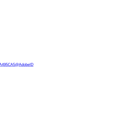
450A495CA5@AdobeID