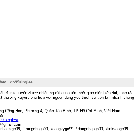
28am
go99singles
iải trí trực tuyến được nhiều người quan tâm nhờ giao diện hiện đại, thao t
hật thường xuyên, phù hợp với người dùng yêu thích sự tiện lợi, nhanh chóng v
ờng Cộng Hòa, Phường 4, Quận Tân Bình, TP. Hồ Chí Minh, Việt Nam
99
99.singles/
s@gmail.com
#nhacaigo99, #trangchugo99, #dangkygo99, #dangnhapgo99, #linkvaogo99