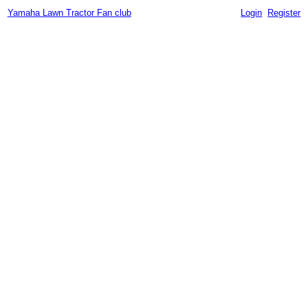
Yamaha Lawn Tractor Fan club
Login
Register