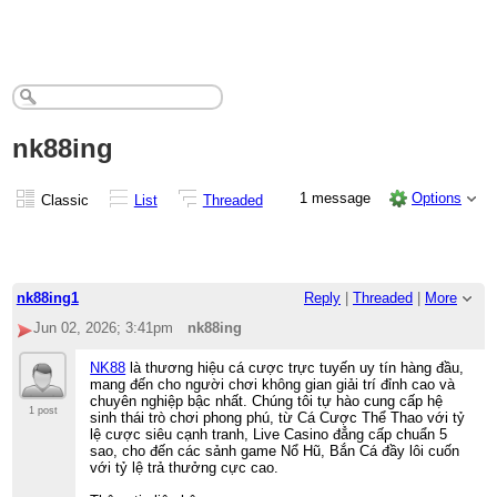
nk88ing
1 message
Options
Classic
List
Threaded
nk88ing1
Reply
|
Threaded
|
More
Jun 02, 2026; 3:41pm
nk88ing
NK88
là thương hiệu cá cược trực tuyến uy tín hàng đầu,
mang đến cho người chơi không gian giải trí đỉnh cao và
chuyên nghiệp bậc nhất. Chúng tôi tự hào cung cấp hệ
1 post
sinh thái trò chơi phong phú, từ Cá Cược Thể Thao với tỷ
lệ cược siêu cạnh tranh, Live Casino đẳng cấp chuẩn 5
sao, cho đến các sảnh game Nổ Hũ, Bắn Cá đầy lôi cuốn
với tỷ lệ trả thưởng cực cao.